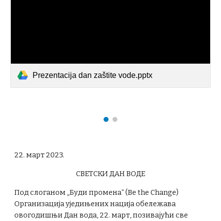
Prezentacija dan zaštite vode.pptx
22. март 2023.
СВЕТСКИ ДАН ВОДЕ
Пoд слoгaнoм „Буди промена“ (Be the Change)
Oргaнизaциja уjeдињeних нaциja oбeлeжaвa
oвoгoдишњи Дaн вoдa, 22. мaрт, позивајући све