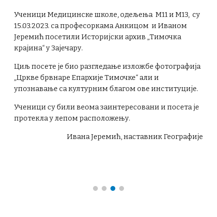
Ученици Медицинске школе, одељења М11 и М13, су
15.03.2023. са професоркама Анкицом и Иваном
Јеремић посетили Историјски архив „Тимочка
крајина“ у Зајечару.
Циљ посете је био разгледање изложбе фотографија
„Цркве брвнаре Епархије Тимочке“ али и
упознавање са културним благом ове институције.
Ученици су били веома заинтересовани и посета је
протекла у лепом расположењу.
Ивана Јеремић, наставник Географије