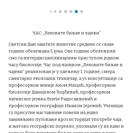
ЧАС:
„Лековите биљке и чајеви“
Светски Дан заштите животне средине се сваке
године обележава 5.јуна. Ове године обележили
смо га интердисциплинарним приступом једном
часу биологије. Час под називом „Лековите биљке и
чајеви“ реализован је у одељењу 1. године, смера
санитарно еколошки техничар, а уз консултације са
професорком хемије Аном Мицић, професорком
биологије Данијелом Ђорђевић, професорком
латинског језика Ленче Радосављевић и
професорком географије Иваном Јеремић. Ученици
су присутне наставнике повели на једно
занимљиво путовање кроз историјат употребе чаја
и његово географско порекло, упознали су их како и