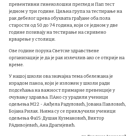
превентивни гинеколошки преглед и Пап тест
једном у три године. Циљна група за тестирање на
рак дебелог црева обухвата грађане оба пола
старости од 50 до 74 година, који се једном у две
године позивају на тестирање на скривено
крварење у столици.
Ове године порука Светске здравствене
организације је да је рак излечлив ако се открије на
време.
У нашој школи ова значајна тема обележана је
израдом паноа, који је изложен у школи ради
подсећања на важност примарне превенције у
очувању здравља. ПАно су урадили ученици
одељења М22 - Анђела Радуловић, Јована Павловић,
Бојана Рилак. Њима су се прикључили ученици
одељења Фа15: Душан Кузмановић, Виктор
РАдивојевић, Ана Драгијевић.