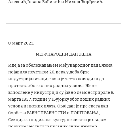
Алексић, Јована Бађикић и Милош Ђорђевић.
8. март 2023.
МЕЂУНАРОДНИ ДАН ЖЕНА
Идеја за обележавањем Међународног дана жена
појавила почетком
20. века
у доба брзе
индустријализације
која је често доводила до
протеста због лоших радних услова. Жене
запослене у индустрији су јавно демонстрирале 8.
марта
1857
. године у
Њујорку
због лоших радних
услова и ниских плата. Овај дан је пре свега дан
борбе за РАВНОПРАВНОСТИ и ПОШТОВАЊА,.
Секција за подизање културне свести је својом
поруком честитала празник свим женама.