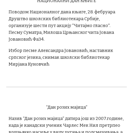
НАЦИОНАЛНИ ДАН КЊИГЕ
Поводом Националног дана књиге, 28. фебруара
Друштво школских библиотекара Србије,
организује шести пут акцију ''Читајмо гласно''.
Песму Суматра, Милоша Црњанског чита Јована
Јовановић Фа34.
Избор песме Александра Јовановић, наставник
српског језика, снимак школски библиотекар
Мирјана Куновчић
“Дан розих мајица”
Назив “Дан розих мајица” датира још из 2007.године,
када је канадски ученик Чарлес Мек Нил претрпео
вршњачко насиље у виду ругања и подсмехивања, а