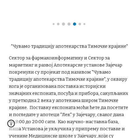
"Чувамо традицију апотекарства Тимочке крајине"
Сектор за фармакоинформатику и Сектор за
маркетинг и развој Апотекарске установе Зајечар
покренули су пројекат под називом "Чувамо
традицију апотекарства Тимочке крајине", у оквиру
кога је организована поставка историјски
значајних експоната, посуђа и прибора, сакупљаних
у претходна 2 века у апотекама широм Тимочке
крајине. Поставку експоната моћи ћете да посетите
и погледате у апотеци "Лек" у Зајечару, сваког дана
од 8:00 до 20:00 сати. Као научно-наставна база,
наша Установа је укључила у припрему поставке и
ученике Медицинске школе у Зајечару, који су