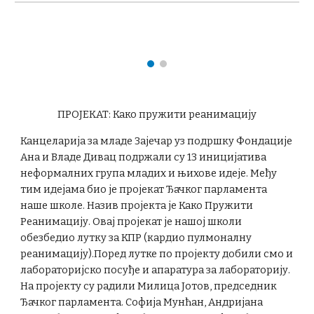
ПРОЈЕКАТ: Како пружити реанимацију
Канцеларија за младе Зајечар уз подршку Фондације
Ана и Владе Дивац подржали су 13 иницијатива
неформалних група младих и њихове идеје. Међу
тим идејама био је пројекат Ђачког парламента
наше школе. Назив пројекта је Како Пружити
Реанимацију. Овај пројекат је нашој школи
обезбедио лутку за КПР (кардио пулмоналну
реанимацију).Поред лутке по пројекту добили смо и
лабораторијско посуђе и апаратура за лабораторију.
На пројекту су радили Милица Јотов, председник
Ђачког парламента. Софија Мунћан, Андријана