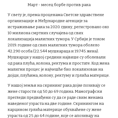
Март - месец борбе против рака
У свету је, према проценама Светске здравствене
организације и Међународне агенције за
истраживање рака за 2020. гдину, регистровано око
10 милиона смртних случајева од свих
локализација малигних тумора. У Србији је током
2019. године од свих малигних тумора оболело
42.290 особа (22.544 мушкараца и 19.745 жена).
Мушкарци у нашој средини највише су оболевали
од рака плућа, колона, ректума и простате. Код жена
малигни процес је најчешће био локализован на
дојци, плућима, колону, ректуму и грлића материце.
У нашој земљи на скрининг рака дојке позивају се
жене старости од 50 до 69 година. Мамографски
прегледи предвиђени су да се раде свим женама
наведеног узраста на две године. Скринингом на
карцином грлића материце обухваћене су жене
узраста од 25 до 64 године, које се апозивају на