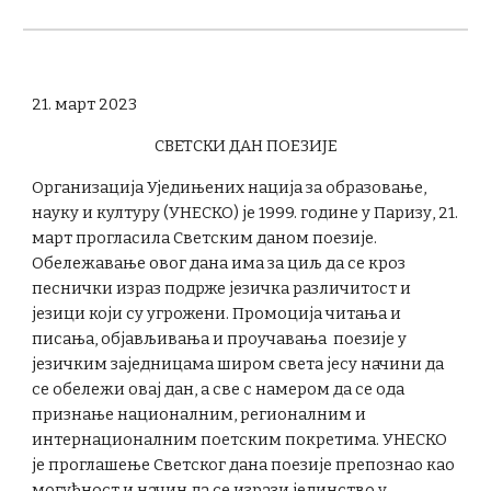
21. март 2023
СВЕТСКИ ДАН ПОЕЗИЈЕ
Организацијa Уједињених нација за образовање,
науку и културу (УНЕСКО) је 1999. године у Паризу, 21.
март прогласила Светским даном поезије.
Обележавање овог дана има за циљ да се кроз
песнички израз подрже језичка различитост и
језици који су угрожени. Промоција читања и
писања, објављивања и проучавања поезије у
језичким заједницама широм света јесу начини да
се обележи овај дан, а све с намером да се ода
признање националним, регионалним и
интернационалним поетским покретима. УНЕСКО
је проглашење Светског дана поезије препознао као
могућност и начин да се изрази јединство у