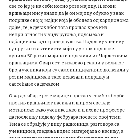
све то јер је на себи носио розе мајицу. Његови
вршњаци нису знали да је он мајицу обукао у знак
подршке својој мајци која је оболела од карционома
дојке, те је дечак због тога прошао кроз низ
непријатности у виду ругања, подсмеха и
одбацивања од стране друштва. Подршку ученику
су пружили активисти који су у знак подршке
купили 50 розих мајица и поделили их Чарлесовим
вршњацима. Овај гест је изазвао реакцију великог
броја ученика који су самоиницијативно долазили у
розим мајицама и тако исказали подршку и
саосећање са дечаком.
Овај догађај је розе мајице сврстао у симбол борбе
против вршњачког насиља и широм света је
мотивисао како ученике,тако и њихове професоре
да последњу недељу фебруара посвете овој теми.
Тема се обрађује у виду радионица, разговора са
ученицима, гледања видео материјала о насиљу, а