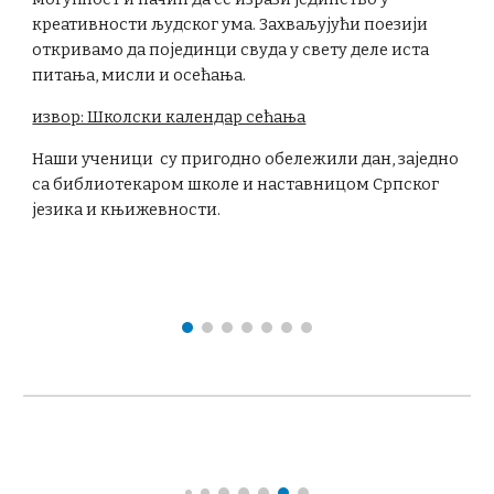
креативности људског ума. Захваљујући поезији
откривамо да појединци свуда у свету деле иста
питања, мисли и осећања.
извор: Школски календар сећања
Наши ученици су пригодно обележили дан, заједно
са библиотекаром школе и наставницом Српског
језика и књижевности.