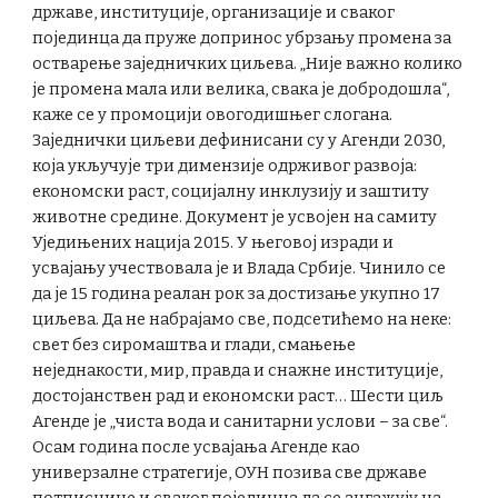
државе, институције, организације и сваког
појединца да пруже допринос убрзању промена за
остварење заједничких циљева. „Није важно колико
је промена мала или велика, свака је добродошла“,
каже се у промоцији овогодишњег слогана.
Заједнички циљеви дефинисани су у Агенди 2030,
која укључује три димензије одрживог развоја:
економски раст, социјалну инклузију и заштиту
животне средине. Документ је усвојен на самиту
Уједињених нација 2015. У његовој изради и
усвајању учествовала је и Влада Србије. Чинило се
да је 15 година реалан рок за достизање укупно 17
циљева. Да не набрајамо све, подсетићемо на неке:
свет без сиромаштва и глади, смањење
неједнакости, мир, правда и снажне институције,
достојанствен рад и економски раст… Шести циљ
Агенде је „чиста вода и санитарни услови – за све“.
Осам година после усвајања Агенде као
универзалне стратегије, ОУН позива све државе
потписнице и сваког појединца да се ангажују на