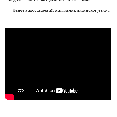
Ленче Радосављевић, наставник латинског језика