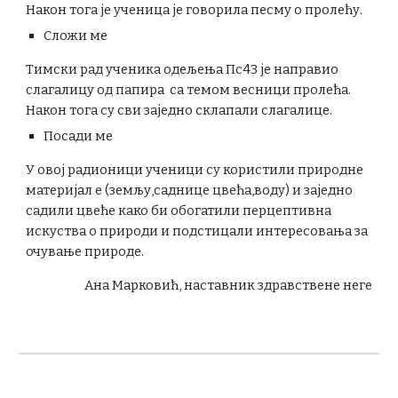
Након тога је ученица је говорила песму о пролећу.
Сложи ме
Тимски рад ученика одељења Пс43 је направио
слагалицу од папира са темом весници пролећа.
Након тога су сви заједно склапали слагалице.
Посади ме
У овој радионици ученици су користили природне
материјал е (земљу,саднице цвећа,воду) и заједно
садили цвеће како би обогатили перцептивна
искуства о природи и подстицали интересовања за
очување природе.
Ана Марковић,
наставник здравствене неге