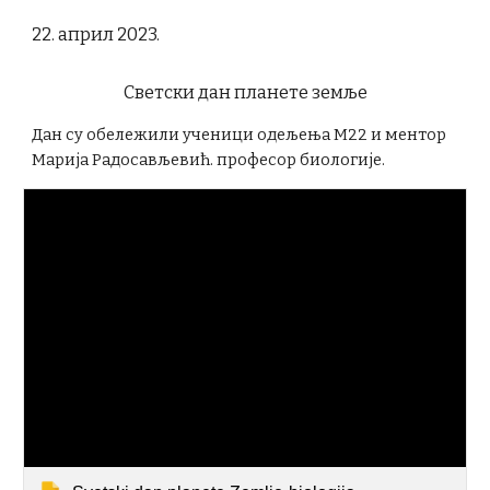
22. април 2023.
Светски дан планете земље
Дан су обележили ученици одељења М22 и ментор
Марија Радосављевић. професор биологије.