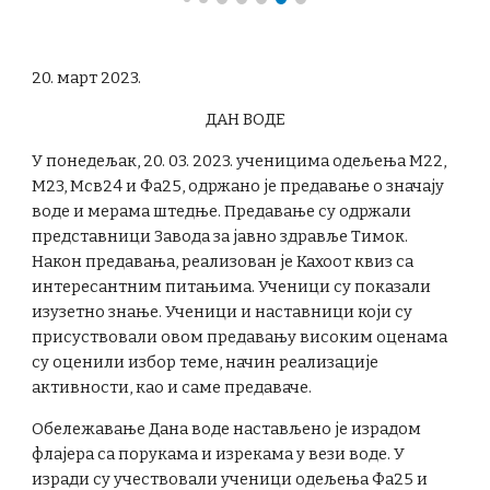
20. март 2023.
ДАН ВОДЕ
У понедељак, 20. 03. 2023. ученицима одељења М22,
М23, Мсв24 и Фа25, одржано је предавање о значају
воде и мерама штедње. Предавање су одржали
представници Завода за јавно здравље Тимок.
Након предавања, реализован је Кахоот квиз са
интересантним питањима. Ученици су показали
изузетно знање. Ученици и наставници који су
присуствовали овом предавању високим оценама
су оценили избор теме, начин реализације
активности, као и саме предаваче.
Обележавање Дана воде настављено је израдом
флајера са порукама и изрекама у вези воде. У
изради су учествовали ученици одељења Фа25 и