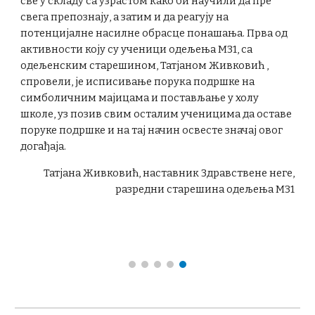
све у складу са узрастом како би научили да пре
свега препознају, а затим и да реагују на
потенцијалне насилне обрасце понашања. Прва од
активности коју су ученици одељења М31, са
одељенским старешином, Татјаном Живковић ,
спровели, је исписивање порука подршке на
симболичним мајицама и постављање у холу
школе, уз позив свим осталим ученицима да оставе
поруке подршке и на тај начин освесте значај овог
догађаја.
Татјана Живковић, наставник Здравствене неге,
разредни старешина одељења М31