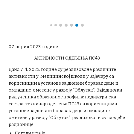
07. април 2023. године
АКТИВНОСТИ ОДЕЉЕЊА ПС43
Дана 7. 4. 2023. године су реализоване различите
активности у Медицинској школи у Зајечару са
корисницима установе за дневни боравак деце и
омладине ометене у развоју “Облутак“. Заједнички
рад ученика образовног профила: педијатријска
сестра-техничар одељења ПС43 са корисницима
установе за дневни боравак деце и омладине
ометене у развоју “Облутак“ реализовали су следеће
радионице:
Погоди шта је....