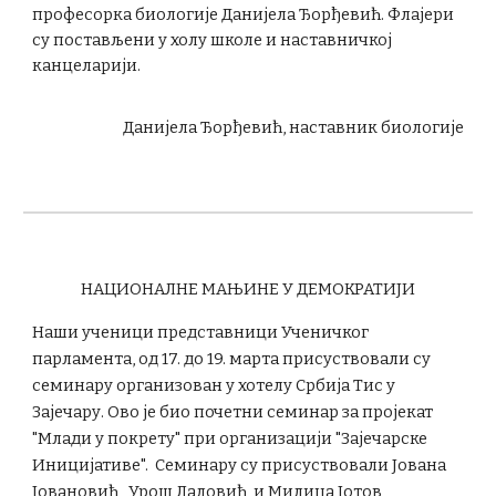
професорка биологије Данијела Ђорђевић. Флајери
су постављени у холу школе и наставничкој
канцеларији.
Данијела Ђорђевић, наставник биологије
НАЦИОНАЛНЕ МАЊИНЕ У ДЕМОКРАТИЈИ
Наши ученици представници Ученичког
парламента, од 17. до 19. марта присуствовали су
семинару организован у хотелу Србија Тис у
Зајечару. Ово је био почетни семинар за пројекат
"Млади у покрету" при организацији "Зајечарске
Иницијативе". Семинару су присуствовали Јована
Јовановић , Урош Лаловић и Милица Јотов