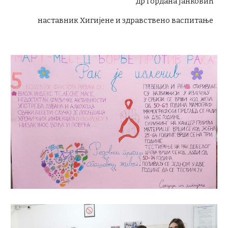
др Гордана Јанковић
наставник Хигијене и здравствено васпитање