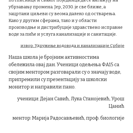
убрзавању промена. Јер, 2030. је све ближе, а
зацртани циљеви су веома далеко од остварења.
Како у другим сферама, тако и у области
производње и дистрибуције здравствено исправне
воде за пиће и услуга канализације и санитације.
извор: Удружење водовода и канализације Србије
Наша школа је бројним активностима
обележила овај дан. Ученици одељења ФА15 са
својим ментором разговарали су о значају воде,
припремили су презентацију за школски
монитор и направили пано.
ученици: Дејан Савић, Лука Станојевић, Урош
Цанић
ментор: Марија Радосављевић, проф. биологије