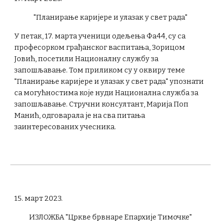
"Планирање каријере и улазак у свет рада"
У петак, 17. марта ученици одељења Фа44, су са
професорком грађанског васпитања, Зорицом
Јовић, посетили Националну службу за
запошљавање. Том приликом су у оквиру теме
"Планирање каријере и улазак у свет рада" упознати
са могућностима које нуди Национална служба за
запошљавање. Стручни консултант, Марија Поп
Манић, одговарала је на сва питања
заинтересованих учесника.
15. март 2023.
ИЗЛОЖБА "Цркве брвнаре Епархије Тимочке"