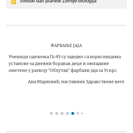
Svetski dan planete Zemlje-biologija
ФАРБАЊЕ ЈАЈА
Ученици одељења Пс43 су заједно са корисницима
установе за дневни боравак деце и омладине
ометене у развоју "Oблутак" фарбали јаја за Ускрс.
Ана Марковић, наставник Здравствене неге