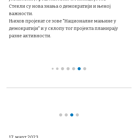
Стекли су нова знања о демократији и њеној
важности.
Њихов пројекат се зове "Националне мањине у
демократији" и у склопу тог пројекта планирају
разне активности.
17. март 2023.