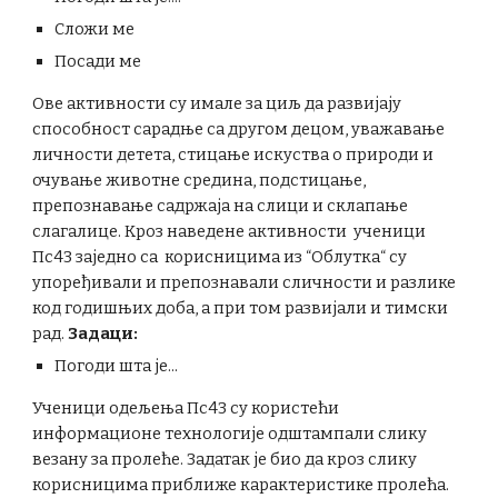
Сложи ме
Посади ме
Ове активности су имале за циљ да развијају
способност сарадње са другом децом, уважавање
личности детета, стицање искуства о природи и
очување животне средина, подстицање,
препознавање садржаја на слици и склапање
слагалице. Кроз наведене активности ученици
Пс43 заједно са корисницима из “Облутка“ су
упоређивали и препознавали сличности и разлике
код годишњих доба, а при том развијали и тимски
рад.
Задаци:
Погоди шта је...
Ученици одељења Пс43 су користећи
информационе технологије одштампали слику
везану за пролеће. Задатак је био да кроз слику
корисницима приближе карактеристике пролећа.