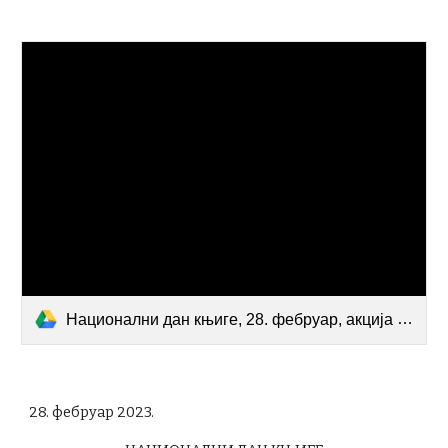
Национални дан књиге, 28. фебруар, акција ''Читајмо гласно''.mp4
28. фебруар 2023.