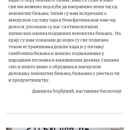
када се беру лековите биљке, како се суше и како
сви ми можемо код куће да направимо неки чај од
лековитих биљака. Затим су нам испричали о
хемијском саставу чаја и бенефитима које нам чај
доноси, упознали су нас са етимологијом
латинских назива појединих лековитих биљака... На
крају су нам показали до којих су све података
током истраживања дошли када је у питању
симболика биљака и њихово појављивање у
народним песмама и књижевним делима. Сазнали
смо и нешто више о обредима и магијском
деловању лековитих биљака, биљкама у уметности
и предузетништву.
Данијела Ђорђевић, наставник биологије