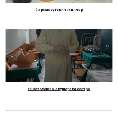
Фармацеутски техничар
Гинеколошко-акушерска сестра