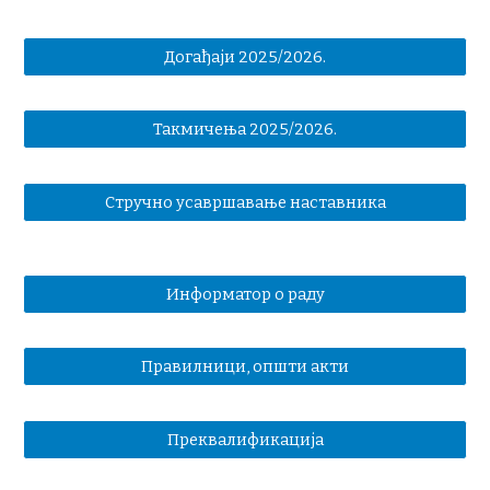
Догађаји 2025/2026.
Такмичења 2025/2026.
Стручно усавршавање наставника
Информатор о раду
Правилници, општи акти
Преквалификација