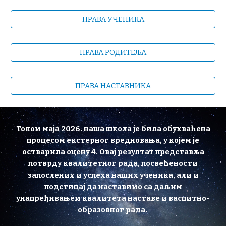
ПРАВА УЧЕНИКА
ПРАВА РОДИТЕЉА
ПРАВА НАСТАВНИКА
Током маја 2026. наша школа је била обухваћена
процесом екстерног вредновања, у којем је
остварила оцену 4. Овај резултат представља
потврду квалитетног рада, посвећености
запослених и успеха наших ученика, али и
подстицај да наставимо са даљим
унапређивањем квалитета наставе и васпитно-
образовног рада.