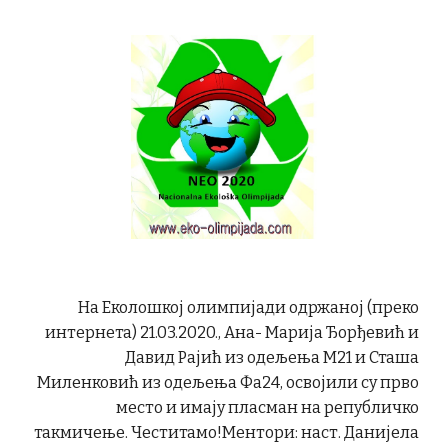
На Еколошкој олимпијади одржаној (преко
интернета) 21.03.2020., Ана- Марија Ђорђевић и
Давид Рајић из одељења М21 и Сташа
Миленковић из одељења Фа24, освојили су прво
место и имају пласман на републичко
такмичење. Честитамо!Ментори: наст. Данијела