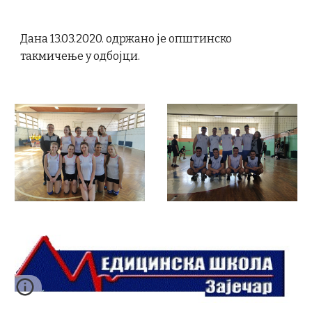
Дана 13.03.2020. одржано је општинско
такмичење у одбојци.