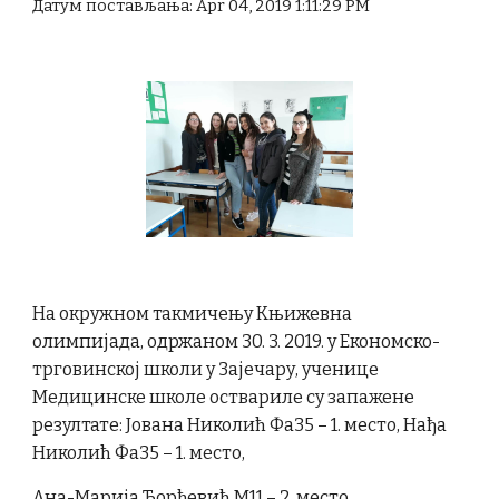
Датум постављања: Apr 04, 2019 1:11:29 PM
На окружном такмичењу Књижевна
олимпијада, одржаном 30. 3. 2019. у Економско-
трговинској школи у Зајечару, ученице
Медицинске школе оствариле су запажене
резултате: Јована Николић Фа35 – 1. место, Нађа
Николић Фа35 – 1. место,
Ана-Марија Ђорђевић М11 – 2. место,