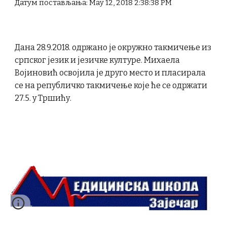
Датум постављања: May 12, 2018 2:38:38 PM
Дана 28.9.2018. одржано је окружно такмичење из
српског језик и језичке културе. Михаела
Војиновић освојила је друго место и пласирала
се на републичко такмичење које ће се одржати
27.5. у Тршићу.