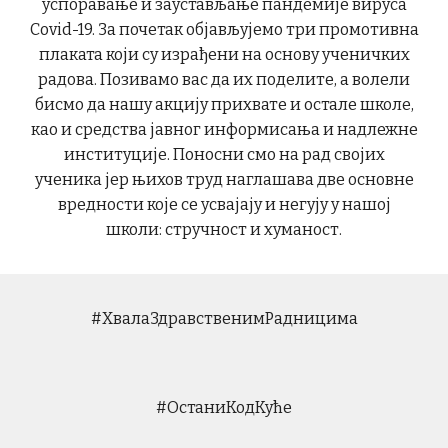
успоравање и заустављање пандемије вируса
Covid-19. За почетак објављујемо три промотивна
плаката који су израђени на основу ученичких
радова. Позивамо вас да их поделите, а волели
бисмо да нашу акцију прихвате и остале школе,
као и средства јавног информисања и надлежне
институције. Поносни смо на рад својих
ученика јер њихов труд наглашава две основне
вредности које се усвајају и негују у нашој
школи: стручност и хуманост.
#ХвалаЗдравственимРадницима
#ОстаниКодКуће