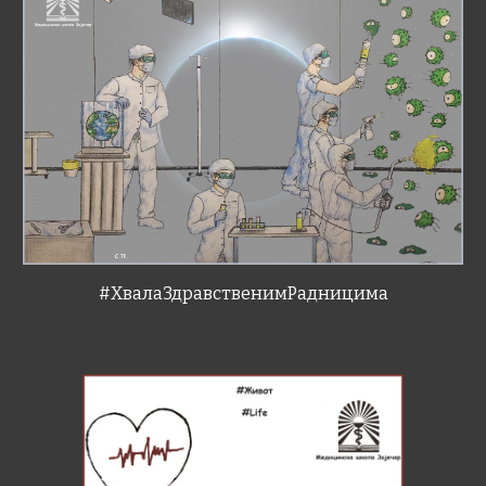
#ХвалаЗдравственимРадницима