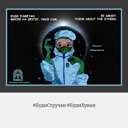
#БудиСтручан #БудиХуман