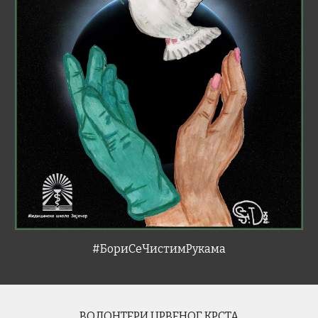
#БориСеЧистимРукама
ВОЛОНТЕРИ ЦРВЕНОГ КРСТА