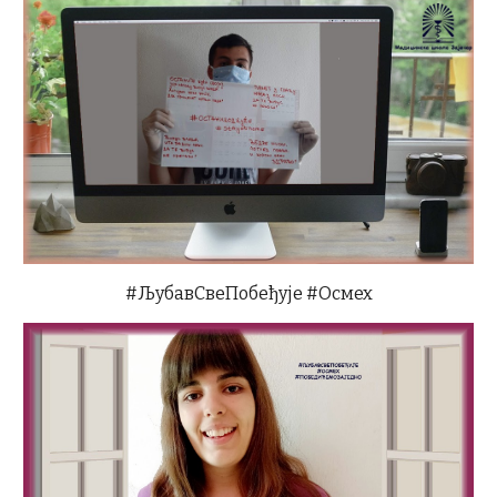
#ЉубавСвеПобеђује #Осмех