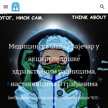
Skip to main content
Skip to navigation
Медицинска школа Зајечар у
акцији подршке
здравственим радницима,
наставницима и грађанима
(међуодељењски пројекат уз помоћ онлајн ЧОС-
а)