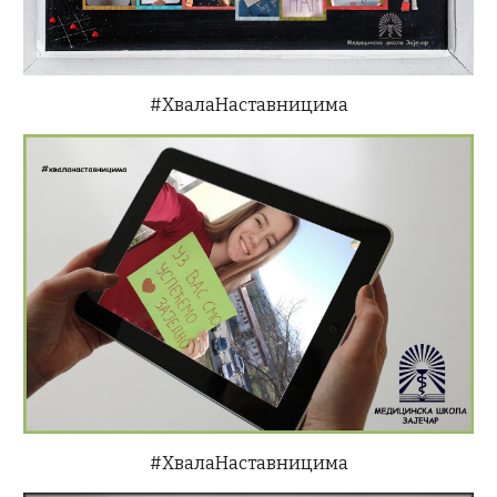
#ХвалаНаставницима
#ХвалаНаставницима