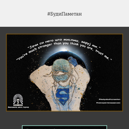
#БудиПаметан