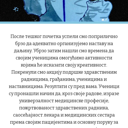
После тешког почетка успели смо поприлично
брзо да адекватно организујемо наставу на
даљину. Убрзо затим нашли смо времена да
својим ученицима омогућимо активности
којима ће исказати своју креативност.
Покренули смо акцију подршке здравственим
радницима, грађанима, ученицима и
наставницима. Резултати су пред вама. Ученици
су пронашли начин да, кроз своје радове, изразе
универзалност медицинске професије,
пожртвованост здравствених радника,
саосећајност лекара и медицинских сестара
према својим пацијентима и основну поруку за