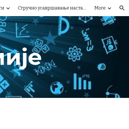
ти
Стручно усавршавање наставника
More
ion
ије