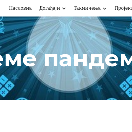
Насловна
Догађаји
Такмичења
Пројек
ip to main content
Skip to navigat
еме пандем