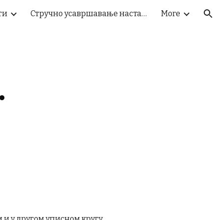
ти
Стручно усавршавање наставника
More
ion
.
 и у другом уписном кругу,