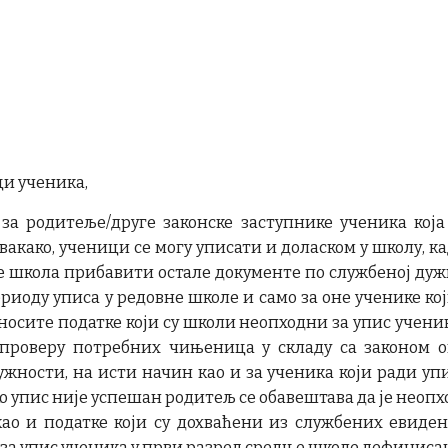
и ученика,
 за родитеље/друге законске заступнике ученика која
Свакако, ученици се могу уписати и доласком у школу, к
ће школа прибавити остале документе по службеној д
периоду уписа у редовне школе и само за оне ученике 
уносите податке који су школи неопходни за упис учен
а проверу потребних чињеница у складу са законом 
ности, на исти начин као и за ученика који ради упи
 упис није успешан родитељ се обавештава да је неопхо
као и податке који су дохваћени из службених евиден
за упис ученика у први разред средње школе дефинисан