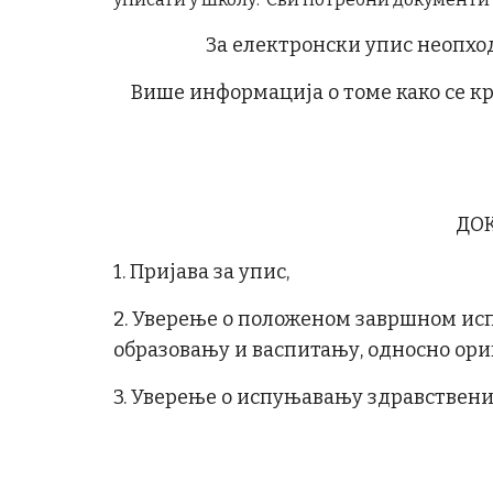
За електронски упис неопход
Више информација о томе како се к
ДО
1. Пријава за упис,
2. Уверење о положеном завршном ис
образовању и васпитању, односно ори
3. Уверење о испуњавању здравствени