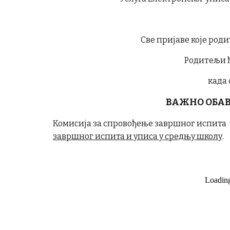
Све пријаве које род
Родитељи ћ
када
ВАЖНО ОБАВ
Комисија за спровођење завршног испита з
завршног испита и уписа у средњу школу
.