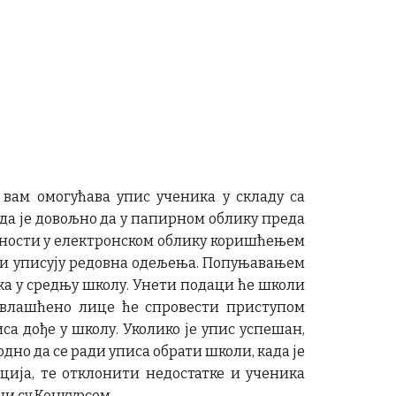
 вам омогућава упис ученика у складу са
ада је довољно да у папирном облику преда
ужности у електронском облику коришћењем
који уписују редовна одељења. Попуњавањем
ика у средњу школу. Унети подаци ће школи
овлашћено лице ће спровести приступом
са дође у школу. Уколико је упис успешан,
дно да се ради уписа обрати школи, када је
ција, те отклонити недостатке и ученика
и су Конкурсом.