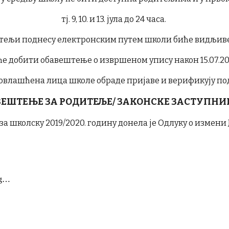
тј. 9, 10. и 13. јула до 24 часа.
итељи поднесу електронским путем школи биће видљиве о
е добити обавештење о извршеном упису након 15.07.20
 овлашћена лица школе обраде пријаве и верификују под
ЕШТЕЊЕ ЗА РОДИТЕЉЕ/ ЗАКОНСКЕ ЗАСТУПНИ
а школску 2019/2020. годину донела је Одлуку о измени