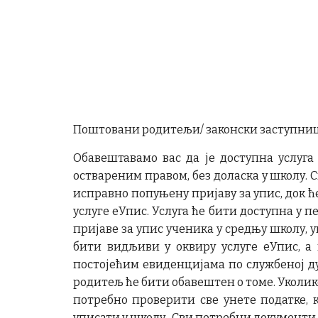
Поштовани родитељи/ законски заступниц
Обавештавамо вас да је доступна услуга
оствареним правом, без доласка у школу. 
исправно попуњену пријаву за упис, док 
услуге еУпис. Услуга ће бити доступна у 
пријаве за упис ученика у средњу школу, 
бити видљиви у оквиру услуге еУпис, 
постојећим евиденцијама по службеној дуж
родитељ ће бити обавештен о томе. Уколико
потребно проверити све унете податке, 
уписати у школу. Сви потребни документи 