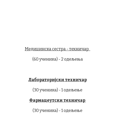
Медицинска сестра - техничар
(60 ученика) - 2 одељења
Лабораторијски техничар
(30 ученика) - 1 одељење
Фармацеутски техничар
(30 ученика) - 1 одељење