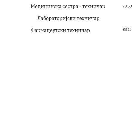
Медицинска сестра - техничар
79.53
Лабораторијски техничар
83.15
Фармацеутски техничар