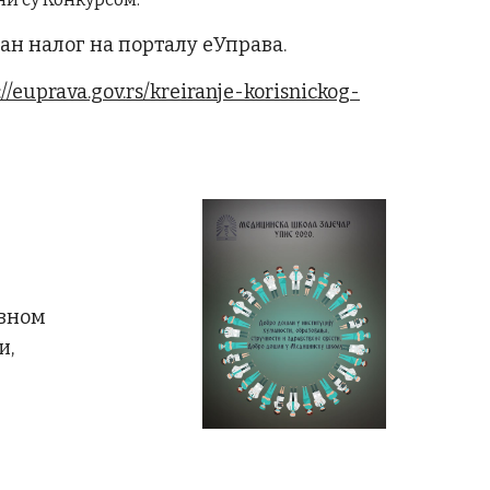
ан налог на порталу еУправа.
://euprava.gov.rs/kreiranje-korisnickog-
овном
и,