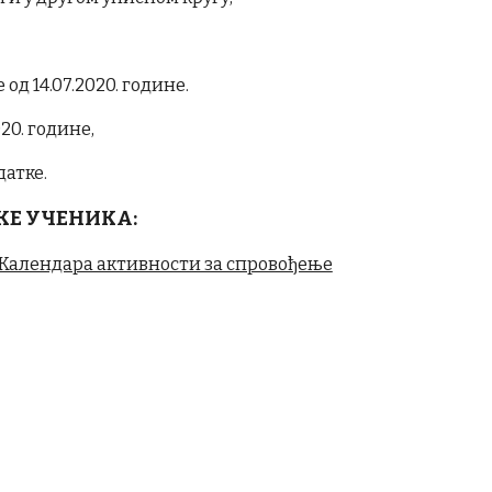
д 14.07.2020. године.
20. године,
атке.
КЕ УЧЕНИКА:
Календара активности за спровођење