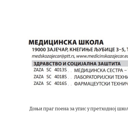
Доњи праг поена за упис у претходној школ