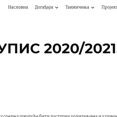
Насловна
Догађаји
Такмичења
Пројек
ip to main content
Skip to navigat
УПИС 2020/2021
 у средњу школу ће бити доступна родитељима и у првом