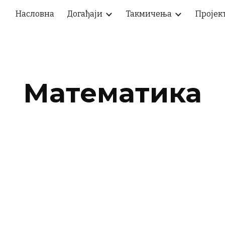
Насловна
Догађаји
Такмичења
Пројек
ip to main content
Skip to navigat
Математика