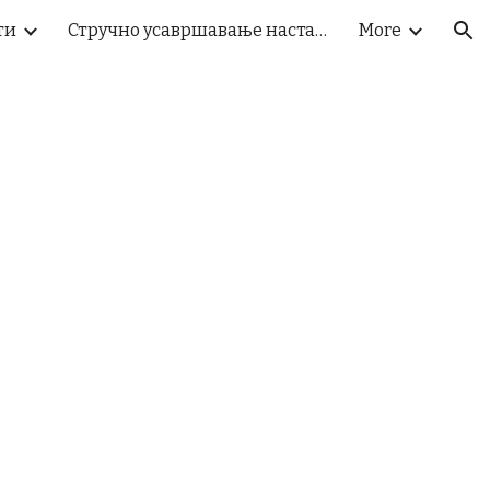
ти
Стручно усавршавање наставника
More
ion