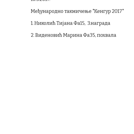
Међународно такмичење "Кенгур 2017"
1. Николић Тијана Фа15, 3.награда
2. Виденовић Марина Фа35, похвала