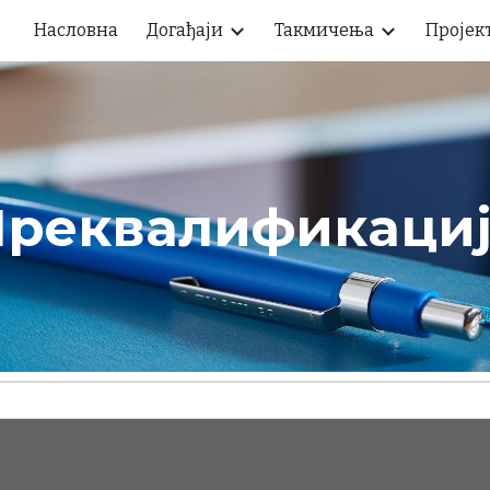
Насловна
Догађаји
Такмичења
Пројек
ip to main content
Skip to navigat
реквалификациј