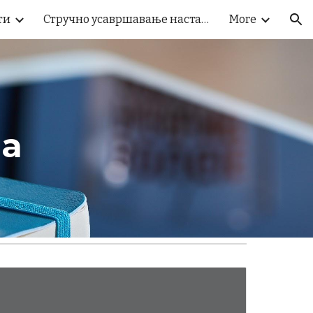
ти
Стручно усавршавање наставника
More
ion
а