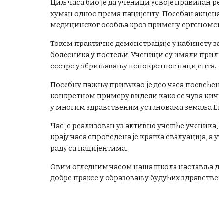
Циљ часа био је да ученици усвоје правилан 
хуман однос према пацијенту. Посебан акцен
медицинског особља кроз примену ергономск
Током практичне демонстрације у кабинету з
болесника у постељи. Ученици су имали прили
сестре у збрињавању непокретног пацијента.
Посебну пажњу привукао је део часа посвеће
конкретном примеру видели како се чува кичм
у многим здравственим установама земаља Ев
Час је реализован уз активно учешће ученика,
крају часа спроведена је кратка евалуација, 
раду са пацијентима.
Овим огледним часом наша школа наставља да
добре праксе у образовању будућих здравстве