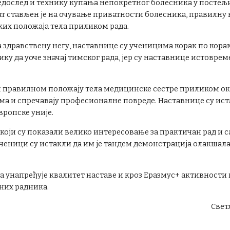
редослед и технику купања непокретног болесника у постељи
ат стављен је на очување приватности болесника, правилну
их положаја тела приликом рада.
а здравствену негу, наставнице су ученицима корак по кор
ку да уоче значај тимског рада, јер су наставнице истовр
н правилном положају тела медицинске сестре приликом окр
а и спречавају професионалне повреде. Наставнице су иста
ропске уније.
 који су показали велико интересовање за практичан рад и с
а ученици су истакли да им је тандем демонстрација олакшал
 унапређује квалитет наставе и кроз Еразмус+ активност
них радника.
Свет