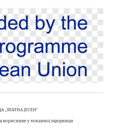
А „ЗЛАТНА ЈЕСЕН“
 кориснике у локалној заједници