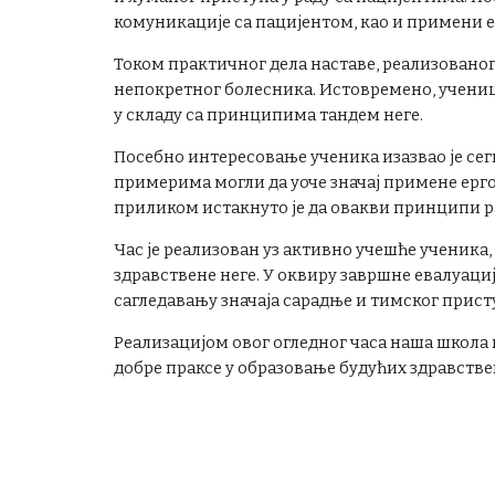
комуникације са пацијентом, као и примени 
Током практичног дела наставе, реализованог
непокретног болесника. Истовремено, ученици
у складу са принципима тандем неге.
Посебно интересовање ученика изазвао је се
примерима могли да уоче значај примене ер
приликом истакнуто је да овакви принципи р
Час је реализован уз активно учешће ученика,
здравствене неге. У оквиру завршне евалуаци
сагледавању значаја сарадње и тимског прист
Реализацијом овог огледног часа наша школа
добре праксе у образовање будућих здравстве