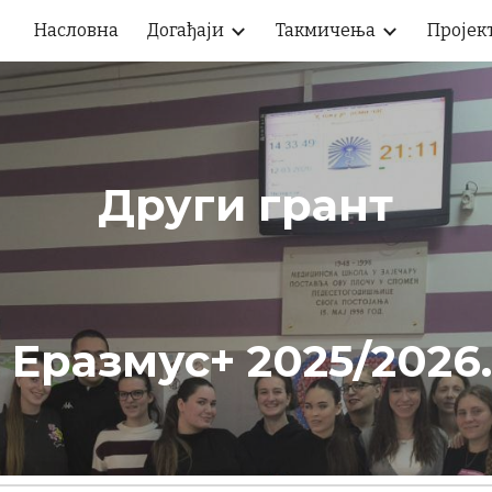
Насловна
Догађаји
Такмичења
Пројек
ip to main content
Skip to navigat
Други грант
Еразмус+ 2025/2026.