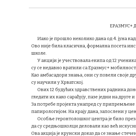
ЕРАЗМУС+ 
Иако је прошло неколико дана од 4. јуна к
Ово није била класична, формална посета инс
школе.
У акцији је учествовала екипа од 12 ученик
су се недавно вратили са Еразмус+ мобилност
Као амбасадори знања, они су повели своје др
су научили у Хрватској.
Ових 12 будућих здравствених радника доне
гледати их како сарађују, пазе једни на друге
За потребе пројекта унапред су припремљене п
папирологијом. На крају дана, запослени у це
Особље геронтолошког центра је било пр
да су средњошколци деловали као већ искусн
Ова акција је крунски доказ да се знање стече