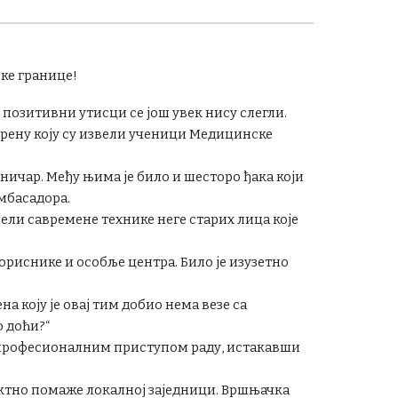
ке границе!
 позитивни утисци се још увек нису слегли.
ерену коју су извели ученици Медицинске
хничар. Међу њима је било и шесторо ђака који
амбасадора.
нели савремене технике неге старих лица које
ориснике и особље центра. Било је изузетно
а коју је овај тим добио нема везе са
о доћи?“
 професионалним приступом раду, истакавши
иректно помаже локалној заједници. Вршњачка