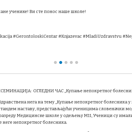
мане ученике! Ви сте понос наше школе!
kacija #GerontoloskiCentar #Knjazevac #MladiUzdravstvu #N
ИСЕМИНАЦИЈА:
ОГЛЕДНИ ЧАС
„Купање непокретног болесни
а Здравствена нега на тему „Купање непокретног болесника у
 тандем наставу, представљајући ученицима словеначки мод
разреду Медицинске школе у одељењу М11, Ученици су имал
е неге непокретног болесника.