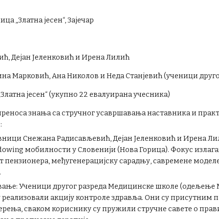
ица „Златна јесен“, Зајечар
ћ, Дејан Јеленковић и Ирена Лилић
на Марковић, Ана Николов и Неда Станјевић (ученици друго
Златна јесен“ (укупно 22 евалуирана учесника)
 преноса знања са стручног усавршавања наставника и прак
:
вници Снежана Радисављевић, Дејан Јеленковић и Ирена Ли
adowing мобилности у Словенији (Нова Горица). Фокус изла
т пензионера, међугенерацијску сарадњу, савремене моделе 
.
вање: Ученици другог разреда Медицинске школе (одељење М
у реализовали акцију контроле здравља. Они су присутним
ерења, сваком кориснику су пружили стручне савете о прави