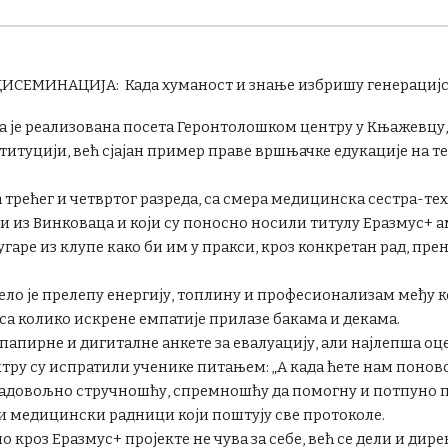
ДИСЕМИНАЦИЈА:
Када хуманост и знање избришу генерацијс
ада је реализована посета Геронтолошком центру у Књажевцу,
титуцији, већ сјајан пример праве вршњачке едукације на т
а трећег и четвртог разреда, са смера медицинска сестра-те
и из Винковаца и који су поносно носили титулу Еразмус+ 
угаре из клупе како би им у пракси, кроз конкретан рад, пре
ло је прелепу енергију, топлину и професионализам међу к
 и са колико искрене емпатије прилазе бакама и декама.
апирне и дигиталне анкете за евалуацију, али најлепша оцен
нтру су испратили ученике питањем: „А када ћете нам понов
езадовољно стручношћу, спремношћу да помогну и потпуно
и медицински радници који поштују све протоколе.
но кроз Еразмус+ пројекте не чува за себе, већ се дели и д