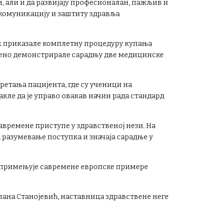
, али и да развијају професионалан, пажљив и
 комуникацију и заштиту здравља
ак приказале комплетну процедуру купања
емено демонстрирале сарадњу две медицинске
етања пацијента, где су ученици на
кле да је управо овакав начин рада стандард
авремене приступе у здравственој нези. На
а разумевање поступка и значаја сарадње у
и примењује савремене европске примере
лана Станојевић, наставница здравствене неге