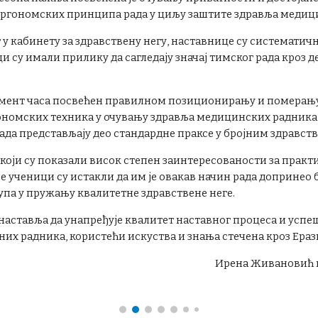
ергономских принципа рада у циљу заштите здравља медиц
 у кабинету за здравствену негу, наставнице су систематич
 су имали прилику да сагледају значај тимског рада кроз 
гмент часа посвећен правилном позиционирању и померању 
гономских техника у очувању здравља медицинских радника
ада представљају део стандардне праксе у бројним здравст
 који су показали висок степен заинтересованости за практ
је ученици су истакли да им је овакав начин рада допринео
упа у пружању квалитетне здравствене неге.
 наставља да унапређује квалитет наставног процеса и ус
них радника, користећи искуства и знања стечена кроз Ера
Ирена Живановић и