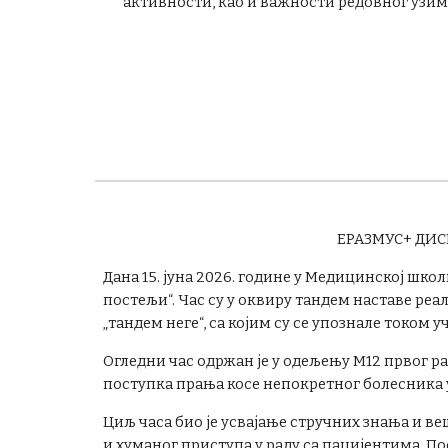
активности, као и важности редовног узим
ЕРАЗМУС+ ДИ
Дана 15. јуна 2026. године у Медицинској шко
постељи“. Час су у оквиру тандем наставе р
„тандем неге“, са којим су се упознале током
Огледни час одржан је у одељењу М12 првог р
поступка прања косе непокретног болесника у 
Циљ часа био је усвајање стручних знања и в
и хуманог приступа у раду са пацијентима. П