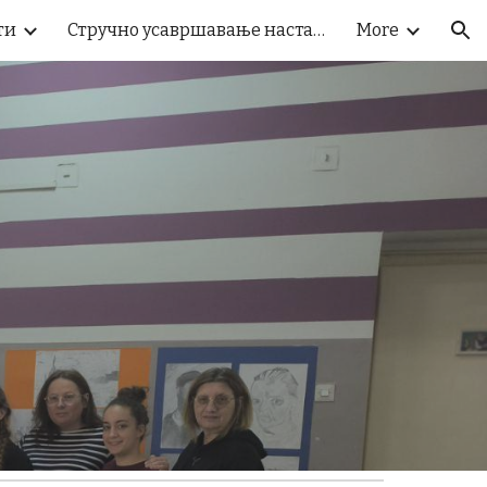
ти
Стручно усавршавање наставника
More
ion