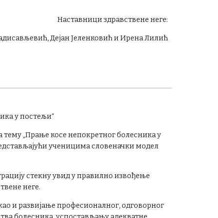
Наставници здравствене неге:
адисављевић, Дејан Јеленковић и Ирена Лилић
ика у постељи“
на тему „Прање косе непокретног болесника у
редстављајући ученицима словеначки модел
трацију стекну увид у правилно извођење
твене неге.
 као и развијање професионалног, одговорног
ства болесника, успостављању адекватне