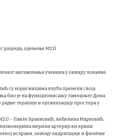
г разреда, одељење М21)
тичног ангажовања ученика у оквиру локалне
лић су корисницима клуба пренели своја
гања био је на функционисању тамошњег Дома
радне терапије и организацију простора у
21) – Павле Бранковић, Анђелина Марковић,
 пензионерима мерили артеријски крвни
лној исхрани, значају хидратације и физичке