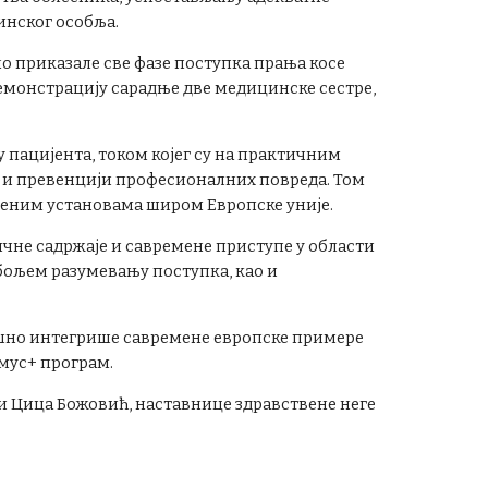
инског особља.
но приказале све фазе поступка прања косе
демонстрацију сарадње две медицинске сестре,
пацијента, током којег су на практичним
 и превенцији професионалних повреда. Том
веним установама широм Европске уније.
ичне садржаје и савремене приступе у области
 бољем разумевању поступка, као и
пешно интегрише савремене европске примере
змус+ програм.
 Цица Божовић, наставнице здравствене неге