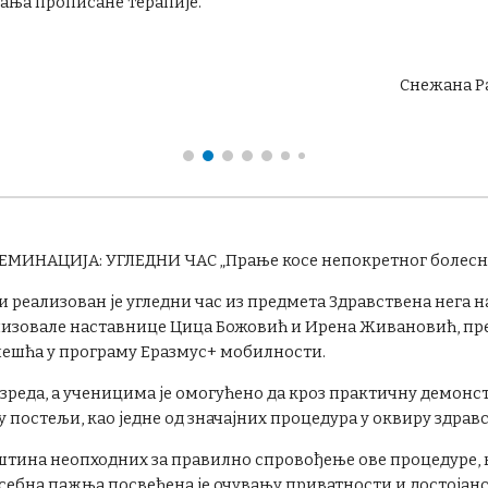
ања прописане терапије.
Снежана Р
СЕМИНАЦИЈА:
УГЛЕДНИ ЧАС
„Прање косе непокретног болесн
ли реализован је угледни час из предмета Здравствена нега 
еализовале наставнице Цица Божовић и Ирена Живановић, п
 учешћа у програму Еразмус+ мобилности.
азреда, а ученицима је омогућено да кроз практичну демонс
постељи, као једне од значајних процедура у оквиру здравс
ештина неопходних за правилно спровођење ове процедуре,
осебна пажња посвећена је очувању приватности и достојан