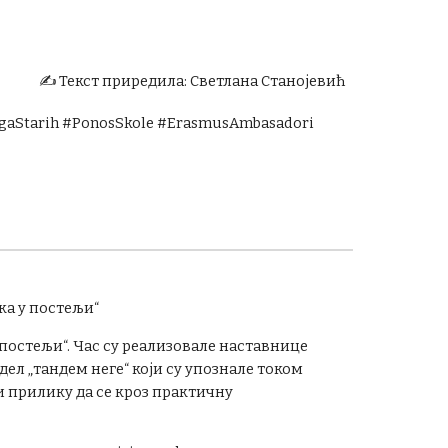
✍️ Текст приредила: Светлана Станојевић
egaStarih #PonosSkole #ErasmusAmbasadori
ка у постељи“
 постељи“. Час су реализовале наставнице
ел „тандем неге“ који су упознале током
и прилику да се кроз практичну