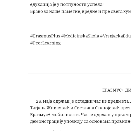
едукација је у потпуности успела!
Браво за наше паметне, вредне и пре свега ху
#ErasmusPlus #MedicinskaSkola #VrsnjackaEdu
#PeerLearning
ЕРАЗМУС+ Д
28. маја одржан је огледни час из предмет
Татјана Живковић и Светлана Станојевић кроз
Еразмус+ мобилности. Час је одржан у првом 
демонстрацију упознају са основама правилн