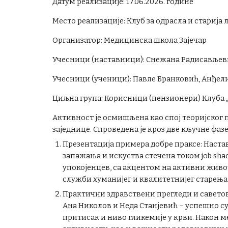
Датум реализације: 17.06.2026. године
Место реализације: Клуб за одрасла и старија л
Организатор: Медицинска школа Зајечар
Учесници (наставници): Снежана Радисављеви
Учесници (ученици): Павле Бранковић, Анђели
Циљна група: Корисници (пензионери) Клуба „
Активност је осмишљена као спој теоријског
заједнице. Спроведена је кроз две кључне фазе
Презентација примера добре праксе: Наста
запажања и искуства стечена током job sh
упокојенцев, са акцентом на активни живо
служби хуманијег и квалитетнијег старења
Практични здравствени прегледи и савето
Ана Николов и Неда Станјевић – успешно с
притисак и ниво гликемије у крви. Након м